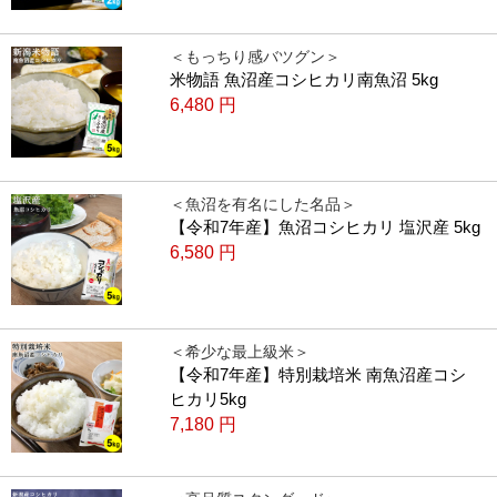
＜もっちり感バツグン＞
米物語 魚沼産コシヒカリ南魚沼 5kg
6,480
円
＜魚沼を有名にした名品＞
【令和7年産】魚沼コシヒカリ 塩沢産 5kg
6,580
円
＜希少な最上級米＞
【令和7年産】特別栽培米 南魚沼産コシ
ヒカリ5kg
7,180
円