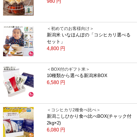
980
円
＜初めてのお客様向け＞
新潟米 いなほんぽの「コシヒカリ選べる
セット」
4,800
円
＜BOX付のギフト米＞
10種類から選べる新潟米BOX
6,580
円
＜コシヒカリ2種食べ比べ＞
新潟こしひかり食べ比べBOX(チャック付
2kg×2)
6,080
円