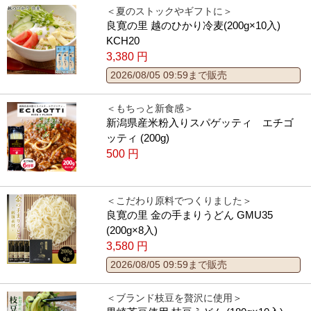
＜夏のストックやギフトに＞
良寛の里 越のひかり冷麦(200g×10入)
KCH20
3,380
円
2026/08/05 09:59まで販売
＜もちっと新食感＞
新潟県産米粉入りスパゲッティ エチゴ
ッティ (200g)
500
円
＜こだわり原料でつくりました＞
良寛の里 金の手まりうどん GMU35
(200g×8入)
3,580
円
2026/08/05 09:59まで販売
＜ブランド枝豆を贅沢に使用＞