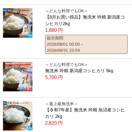
＜どんな料理でもOK＞
【8月お買い得品】無洗米 吟精 新潟産コ
シヒカリ2kg
1,880
円
販売期間
2026/08/01 00:00～
2026/08/31 23:59
＜どんな料理でもOK＞
無洗米 吟精 新潟産コシヒカリ 5kg
5,700
円
＜最上級無洗米＞
【令和7年産】無洗米 吟精 魚沼産コシヒ
カリ 2kg
2,820
円