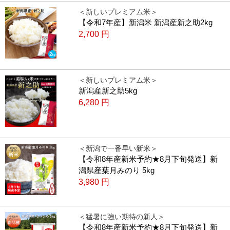
＜新しいプレミアム米＞
【令和7年産】新潟米 新潟産新之助2kg
2,700
円
＜新しいプレミアム米＞
新潟産新之助5kg
6,280
円
＜新潟で一番早い新米＞
【令和8年産新米予約★8月下旬発送】新
潟県産葉月みのり 5kg
3,980
円
＜猛暑に強い期待の新人＞
【令和8年産新米予約★8月下旬発送】新