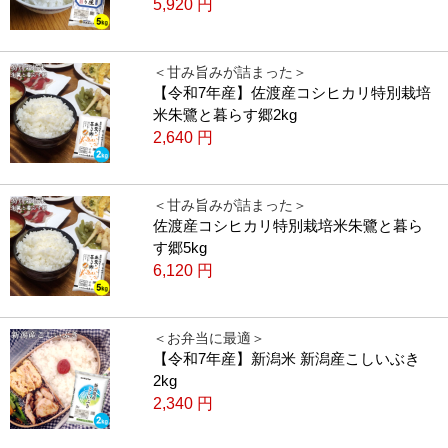
5,920
円
＜甘み旨みが詰まった＞
【令和7年産】佐渡産コシヒカリ特別栽培
米朱鷺と暮らす郷2kg
2,640
円
＜甘み旨みが詰まった＞
佐渡産コシヒカリ特別栽培米朱鷺と暮ら
す郷5kg
6,120
円
＜お弁当に最適＞
【令和7年産】新潟米 新潟産こしいぶき
2kg
2,340
円