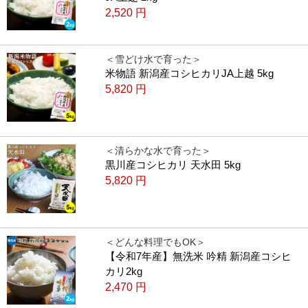
2,520
円
＜雪どけ水で育った＞
米物語 新潟産コシヒカリJA上越 5kg
5,820
円
＜清らかな水で育った＞
黒川産コシヒカリ 天水田 5kg
5,820
円
＜どんな料理でもOK＞
【令和7年産】無洗米 吟精 新潟産コシヒ
カリ2kg
2,470
円