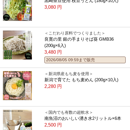
黒崎茶豆使用 枝豆うどん (180g×10入)
3,080
円
＜こだわり原料でつくりました＞
良寛の里 銀の手まりそば葵 GMB36
(200g×6入)
3,480
円
2026/08/05 09:59まで販売
＜新潟県産もち麦を使用＞
新潟で育てた もち麦めん (200g×10入)
2,280
円
＜国内でも有数の超軟水＞
南魚沼のおいしい湧き水2リットル×6本
2,500
円