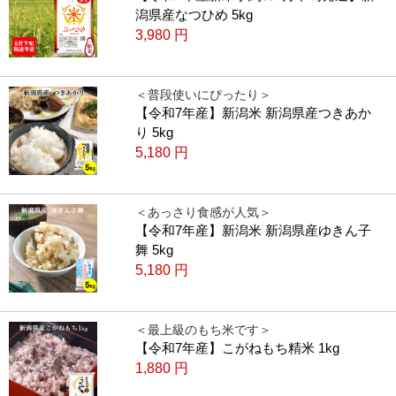
潟県産なつひめ 5kg
3,980
円
＜普段使いにぴったり＞
【令和7年産】新潟米 新潟県産つきあか
り 5kg
5,180
円
＜あっさり食感が人気＞
【令和7年産】新潟米 新潟県産ゆきん子
舞 5kg
5,180
円
＜最上級のもち米です＞
【令和7年産】こがねもち精米 1kg
1,880
円