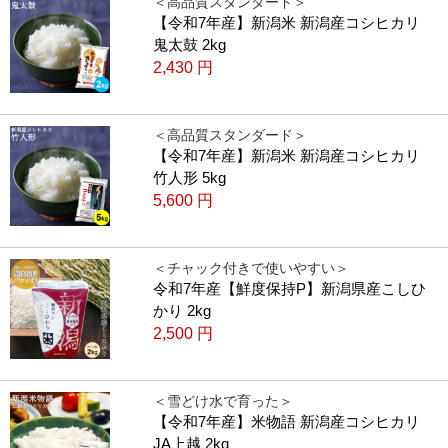
＜高品質スタンダード＞
【令和7年産】新潟米 新潟産コシヒカリ
鬼太鼓 2kg
2,430
円
＜高品質スタンダード＞
【令和7年産】新潟米 新潟産コシヒカリ
竹人形 5kg
5,600
円
＜チャック付きで使いやすい＞
令和7年産【鮮度保持P】新潟県産こしひ
かり 2kg
2,500
円
＜雪どけ水で育った＞
【令和7年産】米物語 新潟産コシヒカリ
JA上越 2kg