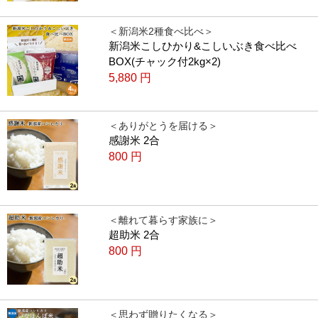
＜新潟米2種食べ比べ＞
新潟米こしひかり&こしいぶき食べ比べ
BOX(チャック付2kg×2)
5,880
円
＜ありがとうを届ける＞
感謝米 2合
800
円
＜離れて暮らす家族に＞
超助米 2合
800
円
＜思わず贈りたくなる＞