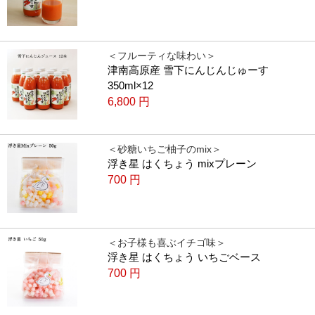
＜フルーティな味わい＞
津南高原産 雪下にんじんじゅーす
350ml×12
6,800
円
＜砂糖いちご柚子のmix＞
浮き星 はくちょう mixプレーン
700
円
＜お子様も喜ぶイチゴ味＞
浮き星 はくちょう いちごベース
700
円