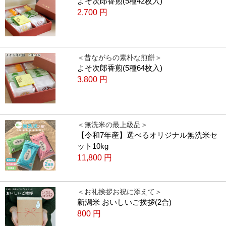
よそ次郎香煎(5種42枚入)
2,700
円
＜昔ながらの素朴な煎餅＞
よそ次郎香煎(5種64枚入)
3,800
円
＜無洗米の最上級品＞
【令和7年産】選べるオリジナル無洗米セ
ット10kg
11,800
円
＜お礼挨拶お祝に添えて＞
新潟米 おいしいご挨拶(2合)
800
円