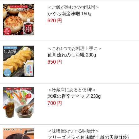
＜ご飯が進むおかず味噌＞
かぐら南蛮味噌 150g
620
円
＜これ1つでお料理上手に＞
笹川流れのしお糀 230g
650
円
＜冷蔵庫にあると便利!＞
米糀の旨辛ディップ 230g
700
円
＜味噌屋のつくる味噌汁＞
フリーズドライお味噌汁 越の天恵(1袋)