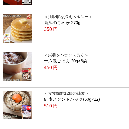
＜油吸収を抑えヘルシー＞
新潟のこめ粉 270g
350
円
＜栄養をバランス良く＞
十六穀ごはん 30g×6袋
450
円
＜食物繊維12倍の純麦＞
純麦スタンドパック(50g×12)
510
円