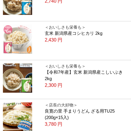
2,740
円
＜おいしさも栄養も＞
玄米 新潟県産コシヒカリ 2kg
2,430
円
＜おいしさも栄養も＞
【令和7年産】玄米 新潟県産こしいぶき
2kg
2,300
円
＜店長の大好物＞
良寛の里 手まりうどん ざる用TU25
(200g×15入)
3,780
円