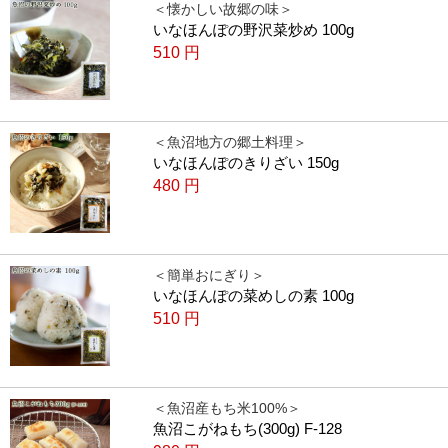
＜懐かしい故郷の味＞
いなほんぽの野沢菜炒め 100g
510
円
＜魚沼地方の郷土料理＞
いなほんぽのきりざい 150g
480
円
＜簡単おにぎり＞
いなほんぽの菜めしの素 100g
510
円
＜魚沼産もち米100%＞
魚沼こがねもち(300g) F-128