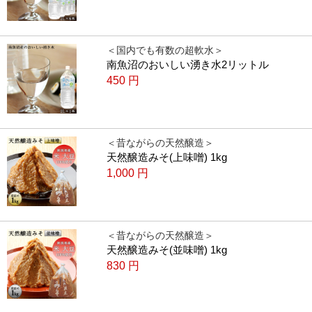
＜国内でも有数の超軟水＞
南魚沼のおいしい湧き水2リットル
450
円
＜昔ながらの天然醸造＞
天然醸造みそ(上味噌) 1kg
1,000
円
＜昔ながらの天然醸造＞
天然醸造みそ(並味噌) 1kg
830
円