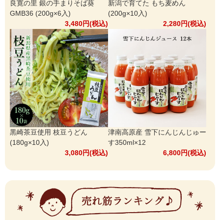
良寛の里 銀の手まりそば葵
新潟で育てた もち麦めん
GMB36 (200g×6入)
(200g×10入)
3,480円(税込)
2,280円(税込)
黒崎茶豆使用 枝豆うどん
津南高原産 雪下にんじんじゅー
(180g×10入)
す350ml×12
3,080円(税込)
6,800円(税込)