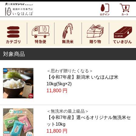
対象商品
＜思わず贈りたくなる＞
【令和7年産】新潟米 いなほんぽ米
10kg(5kg×2)
11,800
円
＜無洗米の最上級品＞
【令和7年産】選べるオリジナル無洗米セ
ット10kg
11,800
円