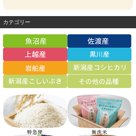
り、じわじわと甘みが...
届けて下さりありがとうござい
本サイトを教えました。
加で購入すると、送料...
じた日でした。
は炊飯器には残ることは
きたいとても美味しいお米...
こと教えたら、喜んで...
助は、真っ白でつやつ...
と再確認しました。美味しいお
りました。
ゃっとならずいい感じ...
ます。
...
米が食べれ...
カテゴリー