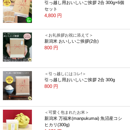
引っ越し用おいしいご挨拶 2合 300g×6個
セット
4,800
円
＜お礼挨拶お祝に添えて＞
新潟米 おいしいご挨拶(2合)
800
円
＜引っ越しにはコレ!＞
引っ越し用おいしいご挨拶 2合 300g
800
円
＜可愛く包まれたお米＞
新潟米 万福米(manpukumai) 魚沼産コシ
ヒカリ(300g)