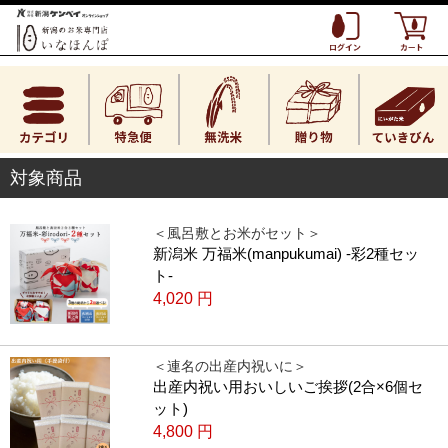
対象商品
＜風呂敷とお米がセット＞
新潟米 万福米(manpukumai) -彩2種セッ
ト-
4,020
円
＜連名の出産内祝いに＞
出産内祝い用おいしいご挨拶(2合×6個セ
ット)
4,800
円