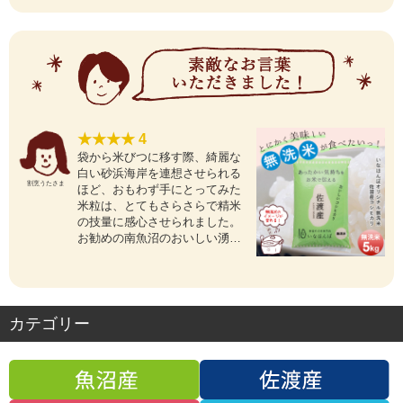
★★★★★ 5
★★★★★ 5
★★★★ 4
★★★★★ 5
★★★★★ 5
★★★★ 4
★★★★★ 5
★★★★★ 5
★★★★★ 5
★★★★★ 5
★★★★ 4
★★★★★ 5
★★★★★ 5
★★★★★ 5
★★★★★ 5
★★★★★ 5
★★★★★ 5
★★★★★ 5
★★★★ 4
★★★★★ 5
★★★★★ 5
★★★★★ 5
★★★★ 4
★★★★★ 5
★★★★★ 5
★★★★★ 5
★★★★★ 5
★★★★★ 5
★★★★★ 5
★★★★★ 5
佐渡のお米は間違いのない美味
新築の際にご近所へのご挨拶用
袋から米びつに移す際、綺麗な
毎年の新米は夫の誕生日まで待
甘さもありとても美味しくいた
両親におくりました。「到着し
新之助の新米、待ってました〜!
前回からの早めの購入。我が家
いつもおいしいお米をありがと
冷えても美味しいのでお弁当に
両親に送りました。新潟のお米
定期便で購入している「いなほ
来客があり、頑張って夕食を作
こちらの商品を初めて購入しま
初めてこちらの商品を購入しま
初めて購入させていただきまし
新之助の炊き上がりは、真っ
”朱鷺米、知らなかったよ! ”と、
うまい
ケンベイのお米を数種類利用し
迅速な対応ありがとうございま
新潟のお米はどれも美味しいの
美味しい
美味しいお米…と家族で喜んで
新潟米の中でも一番美味しいと
今年初の購入です。昨年、年度
お友だちを呼んで手巻き寿司パ
今年も待ちに待った新米、土鍋
佐渡産のこちらのお米を定期的
浮気!?して、他の安いお米を買っ
しさ。さらに冬はお米を研ぐの
に購入しました。新潟米でお味
白い砂浜海岸を連想させられる
ってからの注文です。美味しさ
だきました。送料込みが他店と
て、早々に食べました。美味で
やっぱりつやつやで美味しい。
の米が気に入ったか!娘が帰省時
うございます。安心安全にいた
も良いです。 本当に美味しい
はやっぱり美味しいと言ってい
んぽオリジナルの魚沼産コシヒ
りました。お米料理として簡単
した。早速炊いてみましたが、
した。やや大きめの粒でつやつ
た。ツヤが良く、冷えても美味
白、お米一粒一粒が立ってい
数年前父が入院していた当時そ
ています。商品の袋を開けると
した。さすがに新潟産こしひか
に、現在我が家では1番人気のお
おります。発送も早く助かりま
感じるお米です。商品を10月に
末は知人たちから他産地のお米
ーティ-をしたところ、頑張って
で炊いておこげを少し作って食
に購入しております。土鍋で炊
てみましたがダメでした。本当
お米好きママさま
マイスタリンさま
ありちゃんさま
うめちゃんさま
ありちゃんさま
獅子座の男さま
ありちゃんさま
ありちゃんさま
ありちゃんさま
割烹うたさま
くりぼうさま
ひまわりさま
sweet.jcさま
佐知子さま
ゆうきさま
ぷぅさま
かずさま
かずさま
かずさま
くまさま
かずさま
ぷぅさま
くまさま
ルーさま
ちぃさま
lalaさま
azさま
azさま
くさま
あさま
が辛いので、無洗米は本当にあ
も確か、見た目もおしゃれで、
ほど、おもわず手にとってみた
に笑顔がこぼれます♪ 今年も塩沢
の違いで感謝です。
す。」とメールが届き、よかっ
美味しいお米食べると幸せ
にお米3kgを持って帰りました。
だけて大満足です。
お米です、
ました。
カリ」が無くなりそうだったの
巻きずしを作ったのですが、す
炊き上がりのお米がすごくつや
やに炊き上がりました。香りも
しく、家族みんなで美味しくい
て、甘く香ばしい豊かな香りが
この病院で、栄養管理士さん
いつも真っ白な粒の揃ったお米
りは味わいが全く違うと驚きま
米です。
す。いつもありがとうございま
購入いたしました。また購入い
をもらい、ラッキ-!と思い食べま
買った新鮮なお魚よりもご飯の
べました。蓋を開けた時のお米
くとお米がつやつやしていて、
に美味しいお米は炊いただけの
りがたいです。リピートしま
手提げ袋もつけてくださってい
米粒は、とてもさらさらで精米
産をいただけることに感謝で
たなと思いました。
重いのに…と言うと、美味しい
で、こちらの商品を追加で購入
ごく美味しいと言われました!お
つやしていて、光っていまし
良くお米一粒一粒が立ってい
ただきました。
します。お茶碗に盛ってもつや
に、「パンよりも、ごはんの方
が入っています。お米を研ぐと
した。またリピートさせていた
炊き立てが美味しいのはもちろ
す。
たします。美味しくいただきま
した。それなりに美味しいお米
美味しさをほめてもらいました!
の香りが何とも言えず、粘りす
甘味もあり本当に美味しくいた
ご飯でもパクパク食べれます
す。
るので大変助かりました!
の技量に感心させられました。
す。価格が高騰しようがこの
ものは重くても運べる!とリュッ
しました。味はもちろん美味し
米の味が全然違う!と言い、残っ
た。とても美味しくて、家族大
て、口に運ぶともちもちした食
つやです。まずひとくち。口の
が良いな。」と一言言ったのを
きのワクワク、炊きあがって炊
だきます。
ん、一度冷凍したあとに温めな
した!
でした。
どこのお米?美味しいわ!佐渡産の
ぎず、程よい硬さでさっぱりし
だいております。今後も購入し
ね。美味しく食べて健康維持!こ
お勧めの南魚沼のおいしい湧き
「旨
クに入れて帰りました。これか
くて満足です。定期便を利用し
た巻きずしを全部お持ち帰りし
満足でした。また購入したいと
感と甘みが同時に感じられまし
中で甘みが広がりもちもちした
皮切りに、朱鷺米のことが、話
飯器の蓋を開けるときのドキド
おして食べるおにぎりも絶品で
でもなんか違う…私の好きなお
お米って知らなかったわ…と。
た甘さのこしいぶきがすごく好
たいと思います!
の猛暑を乗り切りたいです。
水で炊くと、ほくほくとしてお
さ!!」なら今後もずっと塩沢産。
らは自分で買うからと言うので
ていても送料がかかる品物を追
ました!お米の力ってすごいと感
思っています。
た。家族にも好評で炊いたお米
食感です。一度は試していただ
題になったそうです。”朱鷺米の
キしています。中でもこの新之
した。リピートします。
米はやはり佐渡産のこのお米だ
何だかとてもうれしい気分にな
きです。炊き込みにしてもべち
り、じわじわと甘みが...
届けて下さりありがとうござい
本サイトを教えました。
加で購入すると、送料...
じた日でした。
は炊飯器には残ることは
きたいとても美味しいお米...
こと教えたら、喜んで...
助は、真っ白でつやつ...
と再確認しました。美味しいお
りました。
ゃっとならずいい感じ...
ます。
...
米が食べれ...
カテゴリー