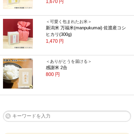
1,670
円
＜可愛く包まれたお米＞
新潟米 万福米(manpukumai) 佐渡産コシ
ヒカリ(300g)
1,470
円
＜ありがとうを届ける＞
感謝米 2合
800
円