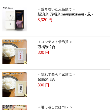
＜落ち着いた風呂敷で＞
新潟米 万福米(manpukumai) - 風 -
3,320
円
＜コンテスト優秀賞!＞
万福米 2合
800
円
＜離れて暮らす家族に＞
超助米 2合
800
円
＜引っ越しにはコレ!＞