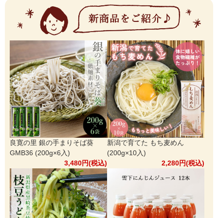
良寛の里 銀の手まりそば葵
新潟で育てた もち麦めん
GMB36 (200g×6入)
(200g×10入)
3,480円(税込)
2,280円(税込)