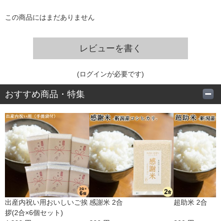
この商品にはまだありません
レビューを書く
(ログインが必要です)
おすすめ商品・特集
出産内祝い用おいしいご挨
感謝米 2合
超助米 2合
拶(2合×6個セット)