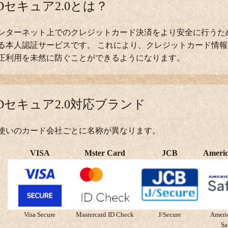
Dセキュア2.0とは？
ンターネット上でのクレジットカード決済をより安全に行うた
る本人認証サービスです。 これにより、クレジットカード情
正利用を未然に防ぐことができるようになります。
Dセキュア2.0対応ブランド
使いのカード会社ごとに名称が異なります。
VISA
Mster Card
JCB
Americ
Visa Secure
Mastercard ID Check
J/Secure
Ameri
S