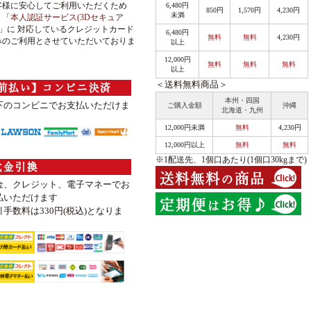
客様に安心してご利用いただくため
6,480円
850円
1,570円
4,230円
未満
、
「本人認証サービス(3Dセキュア
)」
に 対応しているクレジットカード
6,480円
無料
無料
4,230円
みのご利用とさせていただいておりま
以上
。
12,000円
無料
無料
無料
以上
＜送料無料商品＞
本州・四国
下のコンビニでお支払いただけま
ご購入金額
沖縄
北海道・九州
12,000円未満
無料
4,230円
12,000円以上
無料
無料
※1配送先、1個口あたり(1個口30kgまで)
金、クレジット、電子マネーでお
払いただけます
引手数料は330円(税込)となりま
。