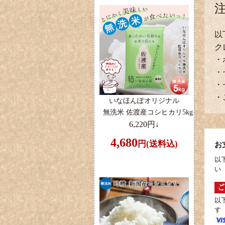
以
ク
・
・
・
・
いなほんぽオリジナル
無洗米 佐渡産コシヒカリ5kg
6,220円↓
4,680
円(送料込)
お
以
い
以
す