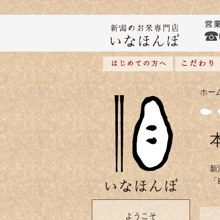
ホー
新
「
ようこそ