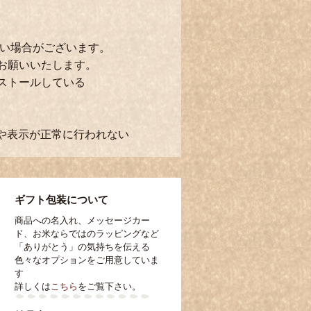
ない場合がございます。
お願いいたします。
ストールしている
作や表示が正常に行われない
ギフト包装について
商品への名入れ、メッセージカー
ド、お米ならではのラッピングなど
「ありがとう」の気持ちを伝える
色々なオプションをご用意していま
す
詳しくは
こちら
をご覧下さい。