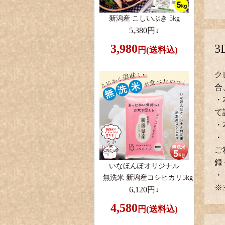
新潟産 こしいぶき 5kg
5,380円↓
3
3,980
円(送料込)
ク
合
・
て
・
・
ご
録
いなほんぽオリジナル
・
無洗米 新潟産コシヒカリ5kg
※
6,120円↓
4,580
円(送料込)