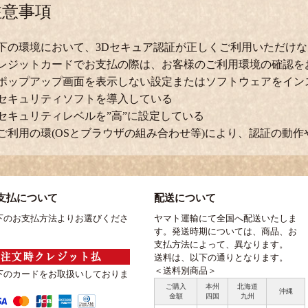
注意事項
下の環境において、3Dセキュア認証が正しくご利用いただけ
レジットカードでお支払の際は、お客様のご利用環境の確認を
ポップアップ画面を表示しない設定またはソフトウェアをイン
セキュリティソフトを導入している
セキュリティレベルを”高”に設定している
ご利用の環(OSとブラウザの組み合わせ等)により、認証の動
支払について
配送について
下のお支払方法よりお選びくださ
ヤマト運輸にて全国へ配送いたしま
す。発送時期については、商品、お
支払方法によって、異なります。
送料は、以下の通りとなります。
＜送料別商品＞
下のカードをお取扱いしておりま
ご購入
本州
北海道
沖縄
金額
四国
九州