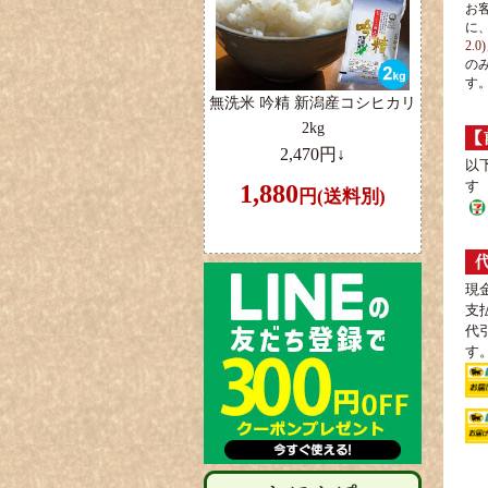
お
に
2.0
の
す
無洗米 吟精 新潟産コシヒカリ
2kg
2,470円↓
以
す
1,880
円(送料別)
現
支
代
す