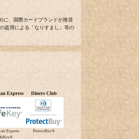
めに、国際カードブランドが推奨
報の盗用による「なりすまし」等の
an Express
Diners Club
can Express
ProtectBuy®
afeKey®