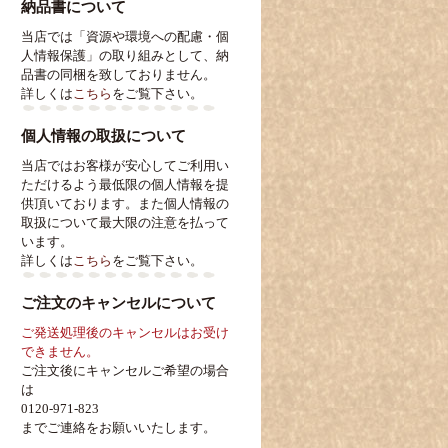
納品書について
当店では「資源や環境への配慮・個
人情報保護」の取り組みとして、納
品書の同梱を致しておりません。
詳しくは
こちら
をご覧下さい。
個人情報の取扱について
当店ではお客様が安心してご利用い
ただけるよう最低限の個人情報を提
供頂いております。また個人情報の
取扱について最大限の注意を払って
います。
詳しくは
こちら
をご覧下さい。
ご注文のキャンセルについて
ご発送処理後のキャンセルはお受け
できません。
ご注文後にキャンセルご希望の場合
は
0120-971-823
までご連絡をお願いいたします。