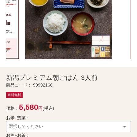
新潟プレミアム朝ごはん 3人前
商品コード：
99992160
送料無料
5,580
価格：
円
(税込)
お米+惣菜：
お魚+お茶：