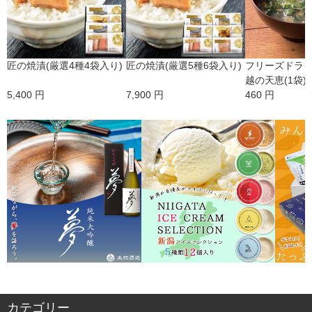
匠の焼漬(厳選4種4袋入り)
匠の焼漬(厳選5種6袋入り)
フリーズドラ
越の天恵(1袋)
5,400 円
7,900 円
460 円
カテゴリー