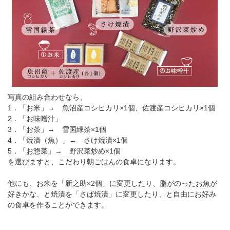
写真の組み合わせなら、
1．「お米」→ 魚沼産コシヒカリ×1個、佐渡産コシヒカリ×1個
2．「お味噌汁」
3．「お茶」→ 雪国緑茶×1個
4．「焼漬（魚）」→ さけ焼漬×1個
5．「お惣菜」→ 野沢菜炒め×1個
を選びますと、こだわり朝ごはんの食卓になります。
他にも、お米を「新之助×2個」に変更したり、脂がのったお魚が
好きかな、と焼漬を「さば焼漬」に変更したり、と自由にお好み
の食卓を作ることができます。