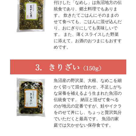
付けした「なめし」は魚沼地方の伝
統食であり、郷土料理でもありま
す。 炊きたてごはんにそのままの
せて食べても、ごはんに混ぜ込んだ
り、おにぎりにしても美味しいで
す。 また、薄くスライスした野菜
に添えて、お酒のおつまにもおすす
めです。
魚沼産の野沢菜、大根、なめこを細
かく切って混ぜ合わせ、不足しがち
な栄養を補えるよう生まれた魚沼の
伝統食です。 納豆と混ぜて食べる
のが地元の定番ですが、鮭やイクラ
をのせて丼にし、ちょっと贅沢気分
でいただくと最高です。 魚沼の家
庭では欠かせない保存食です。