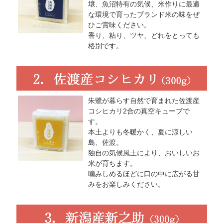
壌、魚沼特有の気候、米作りに最適
な環境で育ったブランド米の味をぜ
ひご賞味ください。
香り、粘り、ツヤ、どれをとっても
格別です。
朱鷺が暮らす自然で育まれた佐渡産
コシヒカリ2合の真空キューブで
す。
本土よりも冬暖かく、夏に涼しい
島、佐渡。
独自の気候風土により、おいしいお
米が育ちます。
噛みしめるほどに口の中に広がる甘
みをお楽しみください。