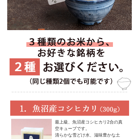
最上級、魚沼産コシヒカリ2合の真
空キューブです。
清らかな雪どけ水、滋味豊かな土