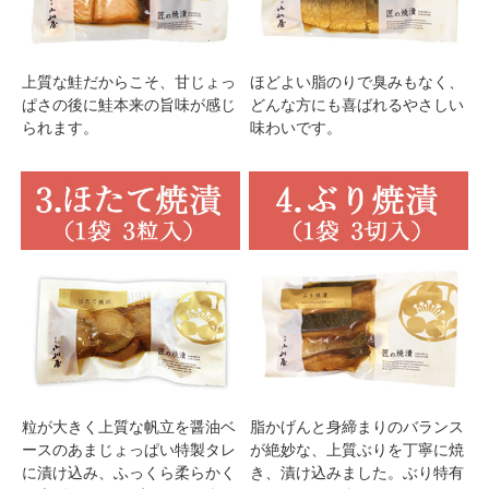
上質な鮭だからこそ、甘じょっ
ほどよい脂のりで臭みもなく、
ぱさの後に鮭本来の旨味が感じ
どんな方にも喜ばれるやさしい
られます。
味わいです。
粒が大きく上質な帆立を醤油ベ
脂かげんと身締まりのバランス
ースのあまじょっぱい特製タレ
が絶妙な、上質ぶりを丁寧に焼
に漬け込み、ふっくら柔らかく
き、漬け込みました。ぶり特有