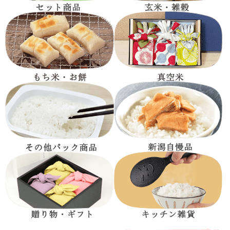
5
【期待通りの美味しさ】
味は、期待通りでした。南魚沼産コシヒカリで無洗米がありませ
んでした。やっと見つけました。また購入します。
：ハルさん さま
2021/01/06
5
【どのおかずにも合います】
味覚の秋、せっかくなので美味しい新米をと思い、いなほんぽさ
んでお米を購入させて頂きました。甘くて、もっちりしていて美
味しいです。和食はもちろんですが、どのおかずにも合います。
またお米少なくなってきたら、頼みたいです。
：リリー さま
2020/10/09
5
【すごくおいしかった】
炊きたてはもちろん、冷めてももっちりみずみずしいお米ですご