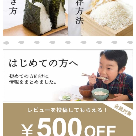
：うさぎ さま
2018/09/15
5
【すぐ届く】
初めて魚沼産のコシヒカリを購入させていただきました。昨日注
文してもうとどきました。指南書や、おまけのうめぼしまで。迅
速な対応ありがとうございます
：ごはん好きー さま
2018/09/15
5
【最高に美味しい】
いつも娘に送ってますが、最高に美味しいみたいです。お高いの
で、私はがまん!!!
：ごえ さま
2018/06/06
5
【さすが】