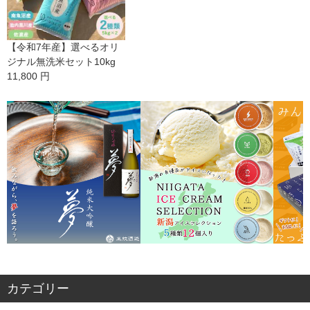
【幸せになれるお米】
良い炊飯器を購入したことをきっかけに、お米もこだわろうと思
いネットで探したところ、いなほんぽに出会いました。2年以上
【令和7年産】選べるオリ
定期便で無洗米の中で最上位の商品を食べていますが、初めて食
ジナル無洗米セット10kg
べたときの美味しさは今でも残っています。それくらい美味しか
11,800 円
ったです。新米の時期に限らず一年中安定して美味しいです。も
ちろん新米の美味しさは格別で、毎年10月を楽しみにしていま
す。無洗米なので水を入れるだけですし、炊きたてはもちろん、
冷めても、おにぎりにしても美味しいです。辛いことがあって
も、お米の甘さ、旨さを感じると頑張ろうと思えます。幸せにな
れる(気がする)お米をぜひ味わってみてください!
：おにぎり太郎 さま
2022/04/18
5
【】
定期購入です。美味しくてやめれません。
：みつこさん さま
2021/08/06
カテゴリー
5