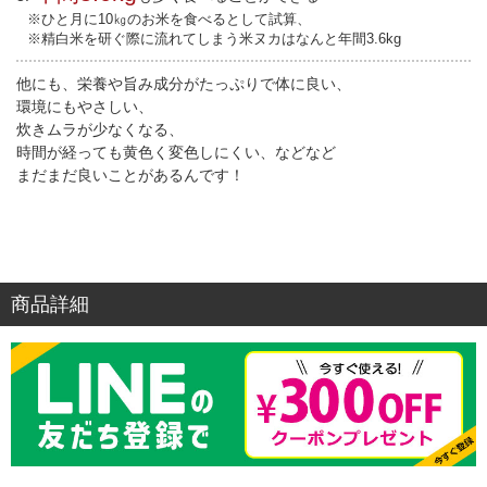
※ひと月に10㎏のお米を食べるとして試算、
※精白米を研ぐ際に流れてしまう米ヌカはなんと年間3.6kg
他にも、栄養や旨み成分がたっぷりで体に良い、
環境にもやさしい、
炊きムラが少なくなる、
時間が経っても黄色く変色しにくい、などなど
まだまだ良いことがあるんです！
商品詳細