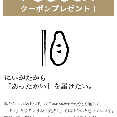
無洗米を初めて購入しましたが、さすが魚沼産のコシヒカリだな
と、一口食べて納得、旨みがあり感動しました。産地の水と土が
違うのだなと思いました。また、次も食べたくなるお米です。
：O.K さま
2018/04/07
5
【素敵な品でした】
最近新潟に住み始めました。結婚の内祝で、東京の方に贈る為利
用させてもらいました。お米一つ一つが、艶々していて凄く美味
しかった!と、言ってもらえました。風呂敷に包んで下さったり
と、素敵な品でした。
：ありさ さま
2017/04/05
5
【一味違う!!】
初めて利用させていただきましたが、さすが新潟こしかり、美味
しかったです。