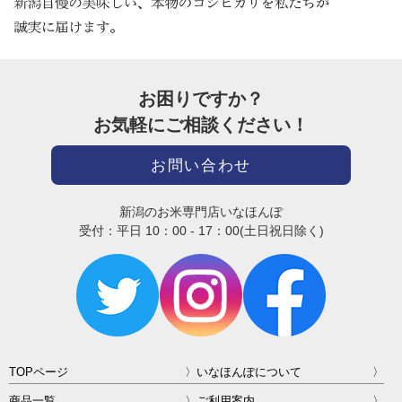
スーパーとかで売ってる、こしひかりとは、一味違いました!!
：TK さま
2016/06/14
5
お困りですか？
【妹の子育て応援】
お気軽にご相談ください！
あまりの美味しさにビックリ!無洗米の概念が覆されました。最
高の素材を、プロの研ぐ技術で最高の状態に仕上げたお米。なる
お問い合わせ
ほど、これは大発見だと思い、妹が少しでも楽になればと、追加
注文してプレゼント。結果、味にうるさい妹にも大好評!研がな
新潟のお米専門店いなほんぽ
くてなくていいので楽になってると思うのですが、それよりも味
受付：平日 10：00 - 17：00(土日祝日除く)
への評価が高いことに、兄も鼻が高いです(笑)
：のりし さま
2015/09/30
4
【景品にも】
イベントの景品で出品したら、凄い反応で大盛況でした。
TOPページ
いなほんぽについて
ありがとうございました。
商品一覧
ご利用案内