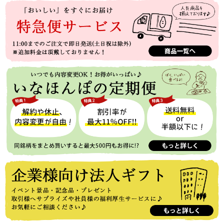
くおいしかったです。
：おみつ さま
2020/08/03
5
【朝助かる】
文句なく美味しいですし、洗わなくてよいので朝の時間が
ないときには助かります。
：服部 さま
2020/01/06
5
【お試しの価値あり】
冷めても味が落ちなくて美味しい!
炊きたてはツヤツヤで食欲そそる匂いがしてくるので、一度お試
しする価値あり!!
：カビゴン さま
2018/12/20
5