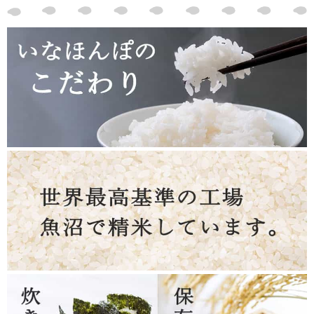
【冷凍でもおいしい】
うちは朝、お弁当作って、余ったご飯はラップして冷凍にしてま
す。夕食は、ラップご飯をレンジでチン!それでもこのお米は美
味しいです。
：うさうさ さま
2018/12/04
5
【3人分?】
いつも娘に送っていただいてますが、結婚して赤ちゃんが生まれ
るので3人分?のお米が必要になりました(笑)
これからも美味しいお米をよろしくです!!!
：ししまる さま
2018/10/10
5
【うまい!全然違う】
冷めてもうまい!お弁当にしたとき全然違います。