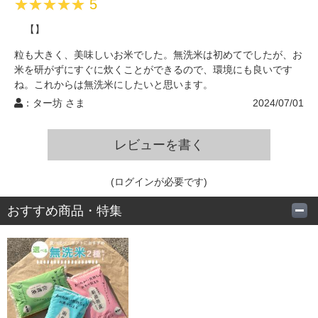
5
【】
粒も大きく、美味しいお米でした。無洗米は初めてでしたが、お
米を研がずにすぐに炊くことができるので、環境にも良いです
ね。これからは無洗米にしたいと思います。
：ター坊 さま
2024/07/01
5
レビューを書く
【うまみがたっぷりです】
(ログインが必要です)
定期便のお米が少なくなったタイミングで、いつもと違う米も食
べたいと思い、購入しました。南魚沼産の無洗米は初めて食べま
おすすめ商品・特集
したが、想像以上に美味しかったです。南魚沼産はやはり最高で
す。口に広がる香りも素晴らしく、炊いたご飯が毎食すぐ無くな
るほど、家族みんなで美味しくいただいています。
：green さま
2024/05/31
5