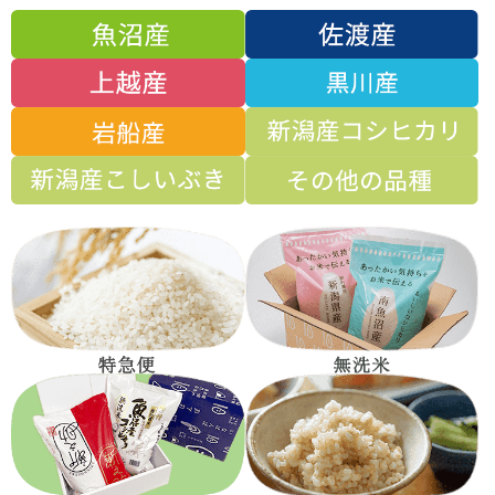
【】
ちょうどお米が切れそうになって買いに行く時間がなかったので
宅配のお米を検索していて、いなほんぽさんに辿り着きました。
とりあえず初めての人限定の2キロふたつセットを注文しまし
た。早速炊きたてをひとくち…‼️あまりの美味しさにびっくりし
ました。主人と娘も絶賛で、一気にお米の消費量が増えました!
冷めても美味しいので暑い日は冷やご飯でも本当に美味しいで
す。
：なてまま さま
2021/06/14
5
【美味しい】
冷めても美味しいです。
無洗米なので水さえ入れれば洗う手間も省けるので家事の時短に
もなり、助かります。
：みつこさん さま
2021/04/28