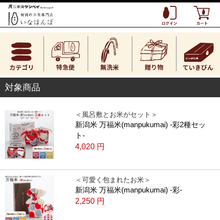
対象商品
＜風呂敷とお米がセット＞
新潟米 万福米(manpukumai) -彩2種セッ
ト-
4,020
円
＜可愛く包まれたお米＞
新潟米 万福米(manpukumai) -彩-
2,250
円