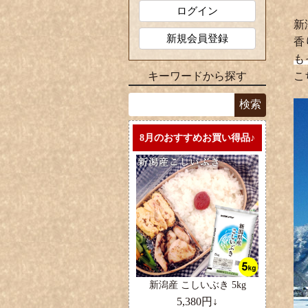
ログイン
新
新規会員登録
香
も
キーワードから探す
こ
8月のおすすめお買い得品♪
新潟産 こしいぶき 5kg
5,380円↓