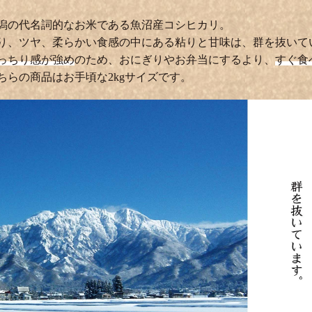
潟の代名詞的なお米である魚沼産コシヒカリ。
り、ツヤ、柔らかい食感の中にある粘りと甘味は、群を抜いて
っちり感が強め
のため、おにぎりやお弁当にするより、
すぐ食
ちらの商品はお手頃な2kgサイズです。