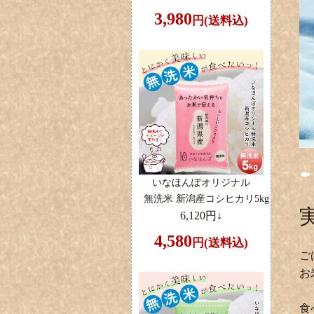
3,980
円(送料込)
いなほんぽオリジナル
無洗米 新潟産コシヒカリ5kg
6,120円↓
4,580
円(送料込)
ご
お
食