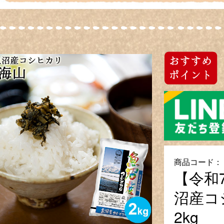
商品コード：
【令和
沼産コ
2kg