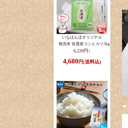
いなほんぽオリジナル
無洗米 佐渡産コシヒカリ5kg
6,220円↓
4,680
円(送料込)