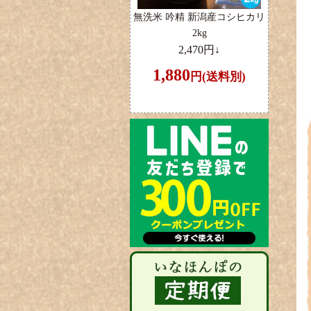
無洗米 吟精 新潟産コシヒカリ
2kg
2,470円↓
1,880
円(送料別)