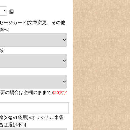
個
セージカード(文章変更、その他
欄へ)
紙
不要の場合は空欄のままで)
(20文字
(2kg×1袋用)※オリジナル米袋
合は選択不可