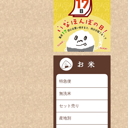
特急便
無洗米
セット売り
産地別