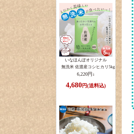
いなほんぽオリジナル
無洗米 佐渡産コシヒカリ5kg
6,220円↓
4,680
円(送料込)