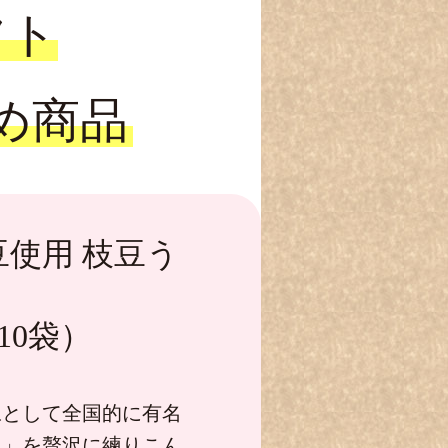
フト
め商品
豆使用 枝豆う
×10袋）
豆として全国的に有名
豆」を贅沢に練りこん