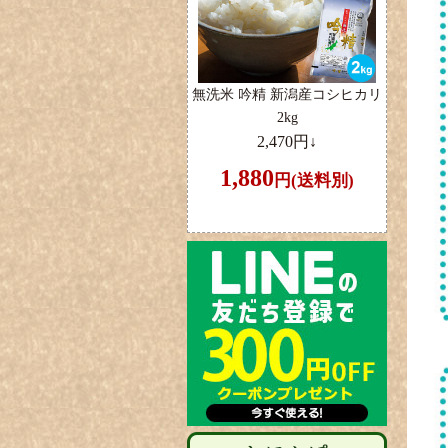
無洗米 吟精 新潟産コシヒカリ
2kg
2,470円↓
1,880
円(送料別)