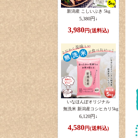
新潟産 こしいぶき 5kg
5,380円↓
3,980
円(送料込)
いなほんぽオリジナル
無洗米 新潟産コシヒカリ5kg
6,120円↓
4,580
円(送料込)