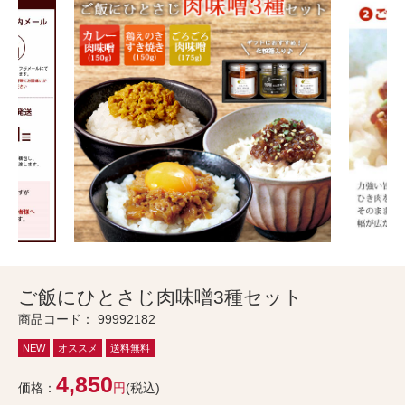
ご飯にひとさじ肉味噌3種セット
商品コード：
99992182
NEW
オススメ
送料無料
4,850
価格：
円
(税込)