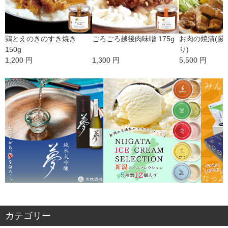
鶏とえのきのすき焼き
ごろごろ越後肉味噌 175g
お肉の焼漬(厳
150g
り)
1,200 円
1,300 円
5,500 円
カテゴリー