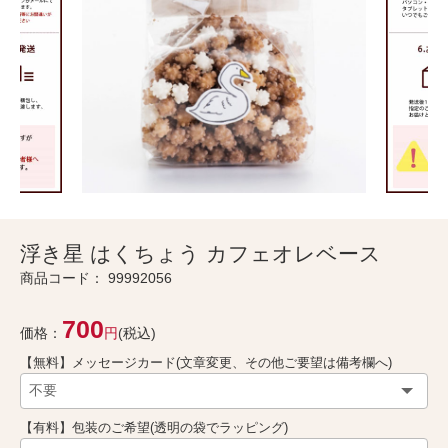
浮き星 はくちょう カフェオレベース
商品コード：
99992056
700
価格：
円
(税込)
【無料】メッセージカード(文章変更、その他ご要望は備考欄へ)
【有料】包装のご希望(透明の袋でラッピング)