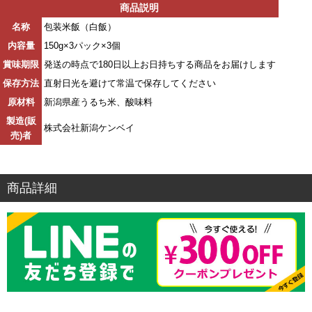
商品説明
名称
包装米飯（白飯）
内容量
150g×3パック×3個
賞味期限
発送の時点で180日以上お日持ちする商品をお届けします
保存方法
直射日光を避けて常温で保存してください
原材料
新潟県産うるち米、酸味料
製造(販
株式会社新潟ケンベイ
売)者
商品詳細