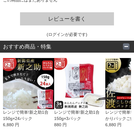
レビューを書く
(ログインが必要です)
おすすめ商品・特集
レンジで簡単!新之助1合
レンジで簡単!新之助1合
レンジで簡単!
150g×24パック
150g×3パック
かりパックご飯 1
6,880 円
880 円
食入り
6,880 円