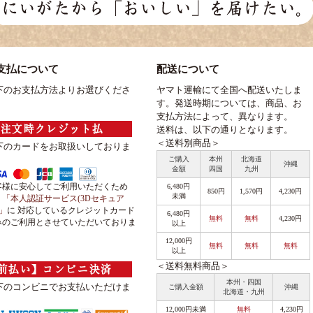
支払について
配送について
下のお支払方法よりお選びくださ
ヤマト運輸にて全国へ配送いたしま
す。発送時期については、商品、お
支払方法によって、異なります。
送料は、以下の通りとなります。
＜送料別商品＞
下のカードをお取扱いしておりま
ご購入
本州
北海道
沖縄
金額
四国
九州
客様に安心してご利用いただくため
6,480円
850円
1,570円
4,230円
未満
、
「本人認証サービス(3Dセキュア
)」
に 対応しているクレジットカード
6,480円
無料
無料
4,230円
みのご利用とさせていただいておりま
以上
。
12,000円
無料
無料
無料
以上
＜送料無料商品＞
本州・四国
下のコンビニでお支払いただけま
ご購入金額
沖縄
北海道・九州
12,000円未満
無料
4,230円