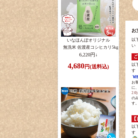
お
いなほんぽオリジナル
以
い
無洗米 佐渡産コシヒカリ5kg
6,220円↓
4,680
以
円(送料込)
す
お
に
2.0
の
す
以
す