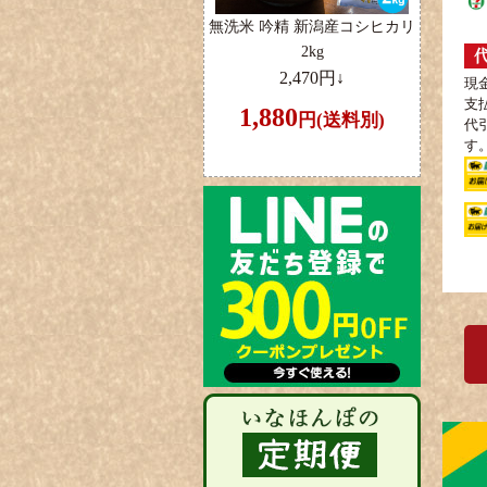
無洗米 吟精 新潟産コシヒカリ
2kg
2,470円↓
現
支
1,880
円(送料別)
代
す