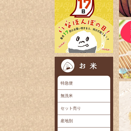
特急便
無洗米
セット売り
産地別