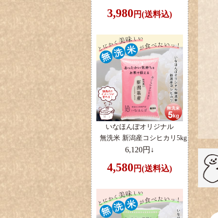
3,980
円(送料込)
いなほんぽオリジナル
無洗米 新潟産コシヒカリ5kg
6,120円↓
4,580
円(送料込)