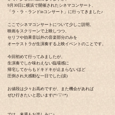
9月30日に横浜で開催されたシネマコンサート、
「ラ・ラ・ランドinコンサート」に行ってきました♪
ここでシネマコンサートについて少しご説明。
映画をスクリーンで上映しつつ、
セリフや効果音以外の音楽部分のみを
オーケストラが生演奏する上映イベントのことです。
今回初めて行ってみましたが、
生演奏でしか味わえない臨場感に
帰宅してからもドキドキが止まらないほど
圧倒され大感動な一日でした(涙)
お値段は少々お高めですが、また機会があれば
ぜひ行きたいと思います(*^▽^*)
では、来週もお楽しみに♪