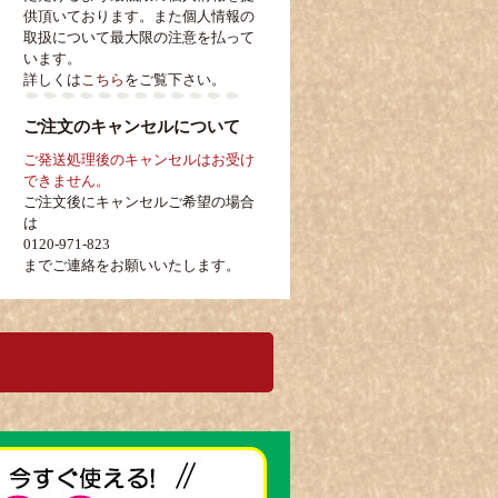
供頂いております。また個人情報の
取扱について最大限の注意を払って
います。
詳しくは
こちら
をご覧下さい。
ご注文のキャンセルについて
ご発送処理後のキャンセルはお受け
できません。
ご注文後にキャンセルご希望の場合
は
0120-971-823
までご連絡をお願いいたします。