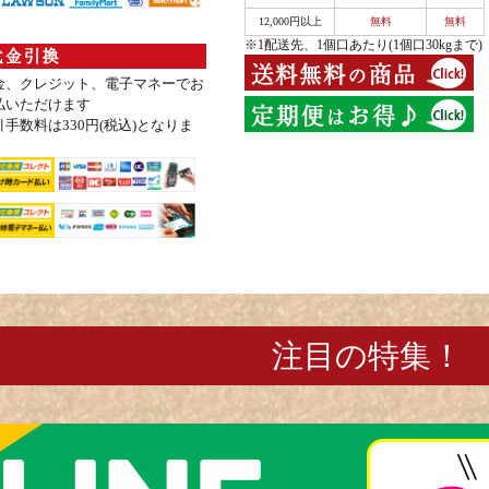
12,000円以上
無料
無料
※1配送先、1個口あたり(1個口30kgまで)
金、クレジット、電子マネーでお
払いただけます
引手数料は330円(税込)となりま
。
注目の特集！