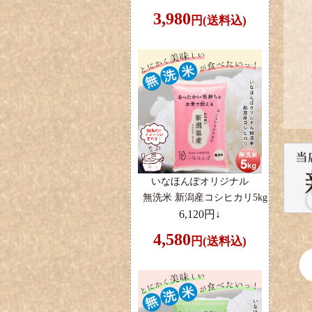
3,980
円(送料込)
いなほんぽオリジナル
無洗米 新潟産コシヒカリ5kg
6,120円↓
4,580
円(送料込)