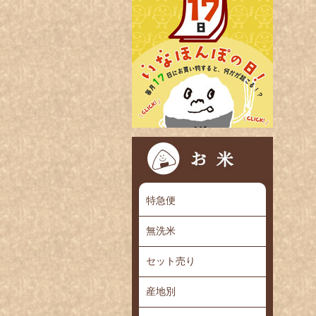
特急便
無洗米
セット売り
産地別