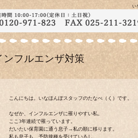
い
インフルエンザ対策
こんにちは。いなほんぽスタッフのたなべ（く）です。
なぜか、インフルエンザに罹りやすい私。
ここ3年連続で罹っています。
だいたい保育園に通う息子→私の順に移ります。
私も息子も、予防接種を受けているし、