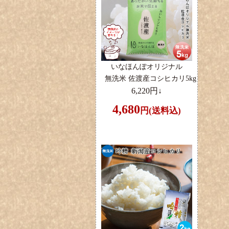
いなほんぽオリジナル
無洗米 佐渡産コシヒカリ5kg
6,220円↓
4,680
円(送料込)