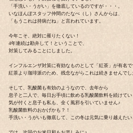
「手洗い・うがい」を徹底しているのですが・・・。
いなほんぽスタッフ仲間のたなべ（し）さんからは、
「もうこれは持病だね」と言われています。
今年こそ、絶対に罹りたくない！
4年連続は勘弁して！ということで、
対策してみることにしました。
インフルエンザ対策に有効なものとして「紅茶」が有名で
紅茶より珈琲派のため、残念ながらこれは続きませんでし
そして、乳酸菌も有効のようなので、去年から
息子と二人で、毎日お手頃に飲める乳酸菌飲料を続けてい
気が付くと息子も私も、全く風邪を引いていません♪
乳酸菌飲料のおかげかも？！
手洗い・うがいも徹底して、この冬は元気に乗り越えたい
では、次回のお米日和もお楽しみに♪