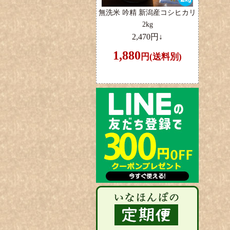
無洗米 吟精 新潟産コシヒカリ
2kg
2,470円↓
1,880
円(送料別)