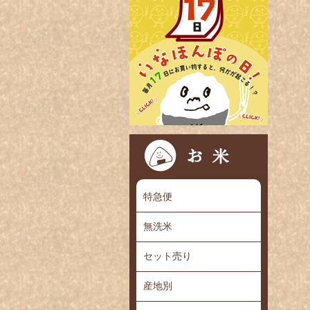
特急便
無洗米
セット売り
産地別