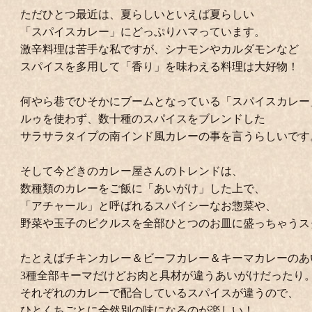
ただひとつ最近は、夏らしいといえば夏らしい
「スパイスカレー」にどっぷりハマっています。
激辛料理は苦手な私ですが、シナモンやカルダモンなど
スパイスを多用して「香り」を味わえる料理は大好物！
何やら巷でひそかにブームとなっている「スパイスカレー
ルゥを使わず、数十種のスパイスをブレンドした
サラサラタイプの南インド風カレーの事を言うらしいです
そして今どきのカレー屋さんのトレンドは、
数種類のカレーをご飯に「あいがけ」した上で、
「アチャール」と呼ばれるスパイシーなお惣菜や、
野菜や玉子のピクルスを全部ひとつのお皿に盛っちゃうス
たとえばチキンカレー＆ビーフカレー＆キーマカレーのあ
3種全部キーマだけどお肉と具材が違うあいがけだったり
それぞれのカレーで配合しているスパイスが違うので、
ひとくちごとに全然別の味になるのが楽しい！