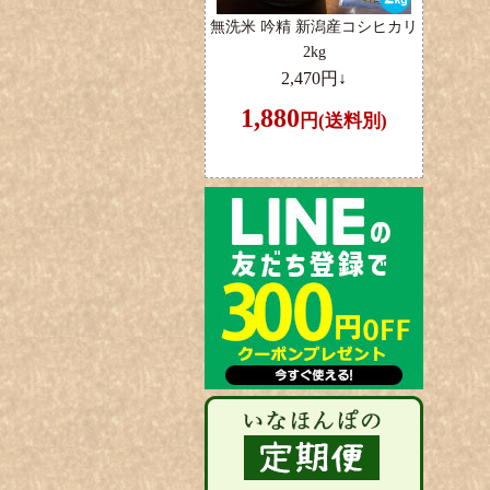
無洗米 吟精 新潟産コシヒカリ
2kg
2,470円↓
1,880
円(送料別)